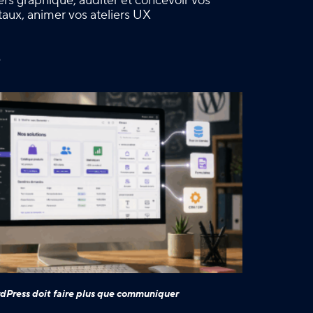
vers graphique, auditer et concevoir vos
gitaux, animer vos ateliers UX
é
dPress doit faire plus que communiquer