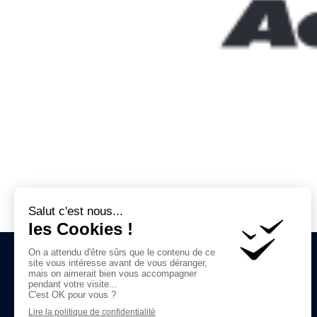
2 rue du Pont Colbert, 78000 Versailles, France