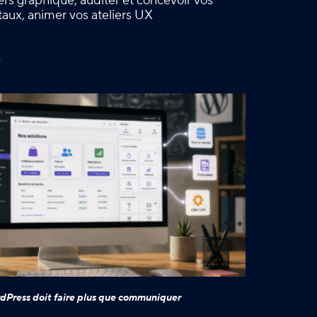
vers graphique, auditer et concevoir vos
gitaux, animer vos ateliers UX
é
dPress doit faire plus que communiquer