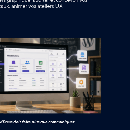
vers graphique, auditer et concevoir vos
gitaux, animer vos ateliers UX
é
dPress doit faire plus que communiquer