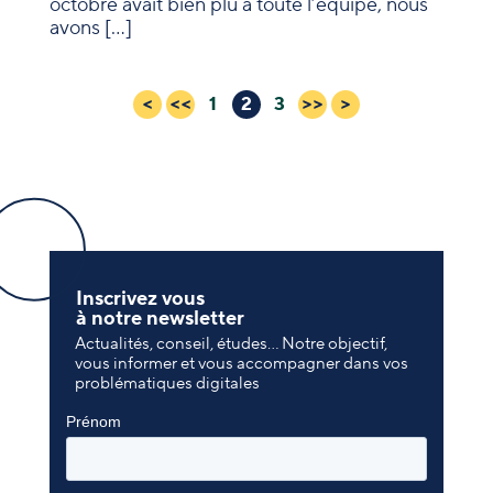
octobre avait bien plu à toute l’équipe, nous
avons […]
Posts
<
<<
>>
>
1
2
3
navigation
Inscrivez vous
à notre newsletter
Actualités, conseil, études… Notre objectif,
vous informer et vous accompagner dans vos
problématiques digitales